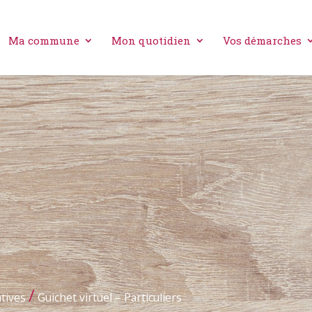
Ma commune
Mon quotidien
Vos démarches
/
tives
Guichet virtuel – Particuliers