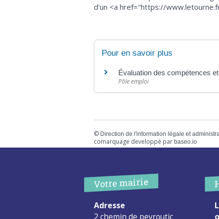
d'un <a href="https://www.letourne.
Pour en savoir plus
Évaluation des compétences et
Pôle emploi
©
Direction de l'information légale et administr
comarquage developpé par
baseo.io
Votre mairie
Adresse
L
2 chemin de peyroutic
o