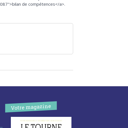
F3087">bilan de compétences</a>.
Votre magazine