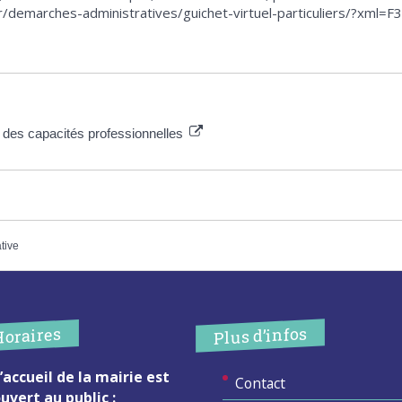
fr/demarches-administratives/guichet-virtuel-particuliers/?xml=
 des capacités professionnelles
ative
Plus d’infos
Horaires
’accueil de la mairie est
Contact
uvert au public :