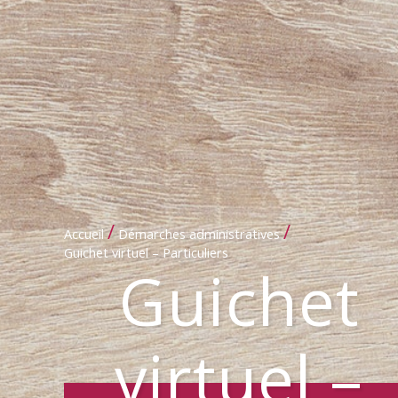
/
/
Accueil
Démarches administratives
Guichet virtuel – Particuliers
Guichet
virtuel –