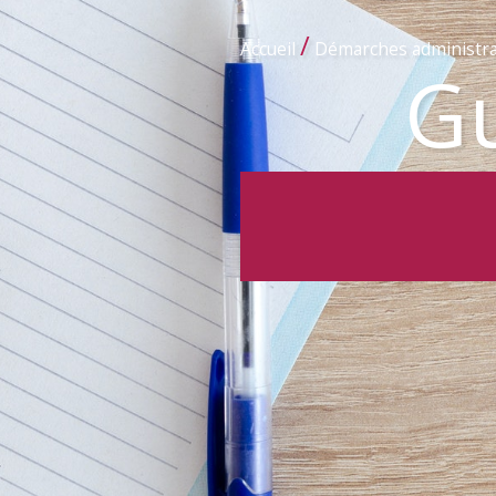
/
Accueil
Démarches administra
Gu