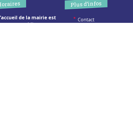
Plus d’infos
Horaires
’accueil de la mairie est
Contact
uvert au public :
Les publications
undi (8h30-12h)
ardi (14h-17h30)
Espace Presse
ercredi (8h30-12h)
eudi (14h-17h30)
Réserver créneau
ur rendez-vous en dehors de
Broyage branche
es horaires :
cliquez ici
Espace élus
Permanences en Mairie