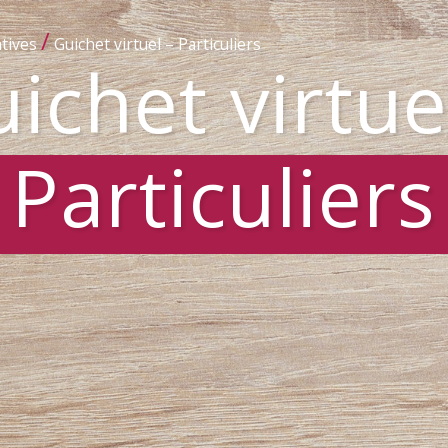
/
tives
Guichet virtuel – Particuliers
ichet virtue
Particuliers