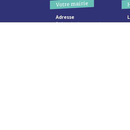
Votre mairie
Adresse
L
2 chemin de peyroutic
o
33550 – Le Tourne
L
M
Tel. :
05 56 67 02 61
M
Fax :
05 56 67 09 33
J
S
Contacter la mairie
c
Urgence
Pour toute urgence, un élu à
votre écoute au :
06 47 37 43 11
Mentions Légales
Plan du site
RGPD