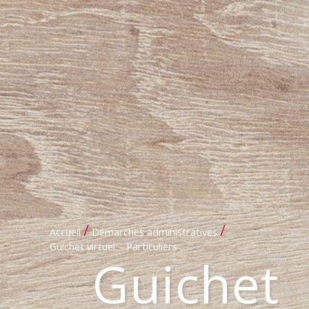
/
/
Accueil
Démarches administratives
Guichet virtuel – Particuliers
Guichet