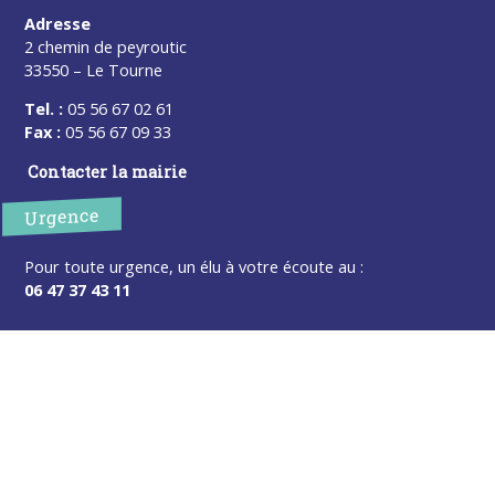
Adresse
2 chemin de peyroutic
33550 – Le Tourne
Tel. :
05 56 67 02 61
Fax :
05 56 67 09 33
Contacter la mairie
Urgence
Pour toute urgence, un élu à votre écoute au :
06 47 37 43 11
Horaires
L’accueil de la mairie est ouvert au public :
Lundi (8h30-12h)
Mardi (14h-17h30)
Mercredi (8h30-12h)