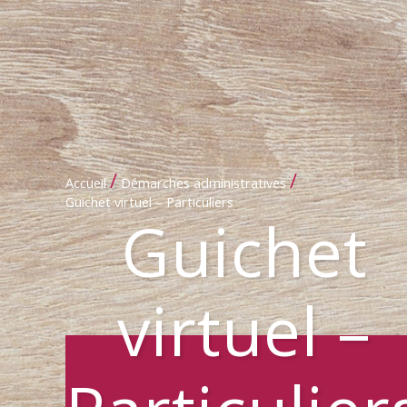
/
/
Accueil
Démarches administratives
Guichet virtuel – Particuliers
Guichet
virtuel –