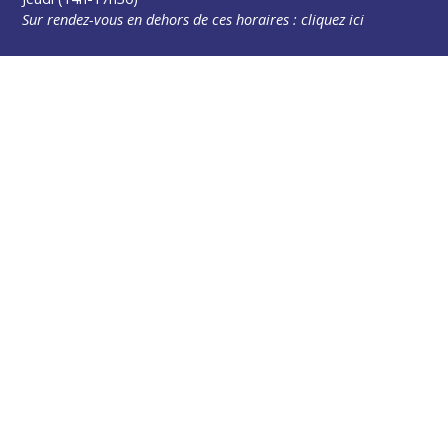
Sur rendez-vous en dehors de ces horaires :
cliquez ici
Plus d’infos
Contact
Les publications
Espace Presse
Réserver créneau Broyage branche
Espace élus