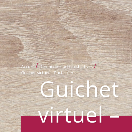
/
/
Accueil
Démarches administratives
Guichet virtuel – Particuliers
Guichet
virtuel –