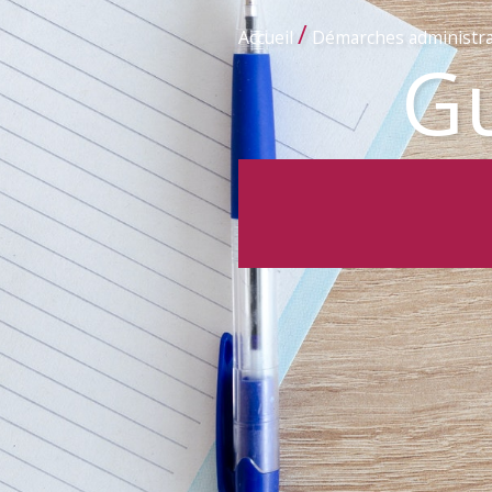
/
Accueil
Démarches administra
Gu