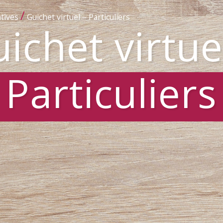
/
tives
Guichet virtuel – Particuliers
ichet virtue
Particuliers