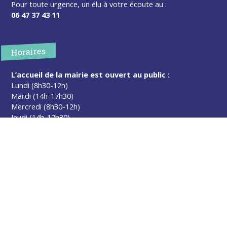
Pour toute urgence, un élu à votre écoute au :
06 47 37 43 11
Horaires
L’accueil de la mairie est ouvert au public :
Lundi (8h30-12h)
Mardi (14h-17h30)
Mercredi (8h30-12h)
Jeudi (14h-17h30)
Sur rendez-vous en dehors de ces horaires :
cliquez ici
Plus d’infos
Contact
Les publications
Espace Presse