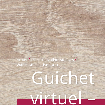
/
/
Accueil
Démarches administratives
Guichet virtuel – Particuliers
Guichet
virtuel –