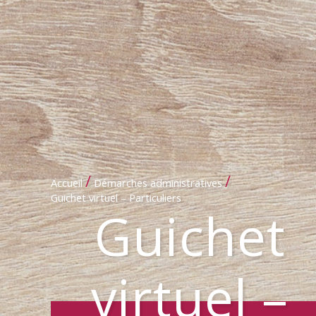
/
/
Accueil
Démarches administratives
Guichet virtuel – Particuliers
Guichet
virtuel –