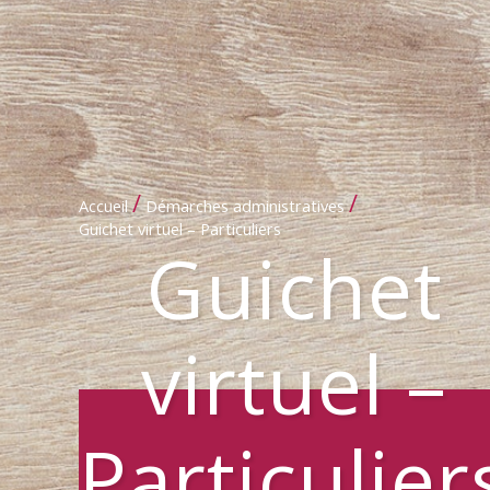
/
/
Accueil
Démarches administratives
Guichet virtuel – Particuliers
Guichet
virtuel –
Particulier