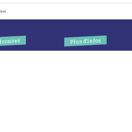
ative
Plus d’infos
Horaires
’accueil de la mairie est
Contact
uvert au public :
Les publications
undi (8h30-12h)
ardi (14h-17h30)
Espace Presse
ercredi (8h30-12h)
eudi (14h-17h30)
Réserver créneau
ur rendez-vous en dehors de
Broyage branche
es horaires :
cliquez ici
Espace élus