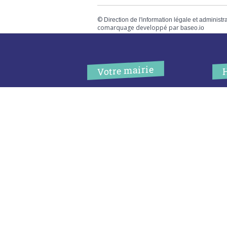
©
Direction de l'information légale et administr
comarquage developpé par
baseo.io
Votre mairie
Adresse
L
2 chemin de peyroutic
o
33550 – Le Tourne
L
M
Tel. :
05 56 67 02 61
M
Fax :
05 56 67 09 33
J
S
Contacter la mairie
c
Urgence
Pour toute urgence, un élu à
votre écoute au :