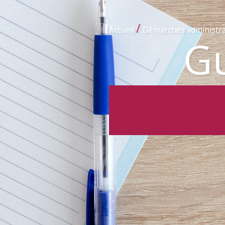
/
Accueil
Démarches administra
Gu