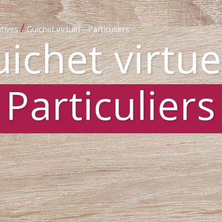
/
tives
Guichet virtuel – Particuliers
ichet virtue
Particuliers