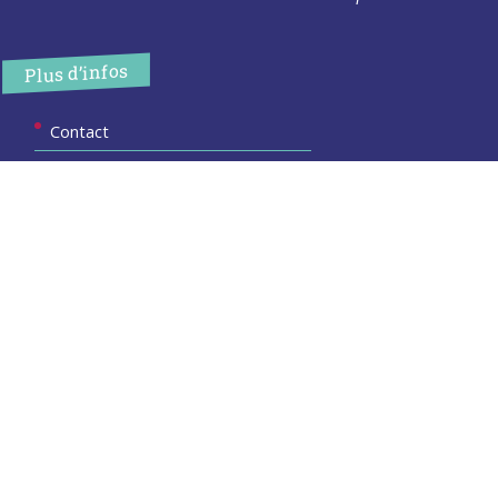
Plus d’infos
Contact
Les publications
Espace Presse
Réserver créneau Broyage branche
Espace élus