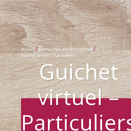
/
/
Accueil
Démarches administratives
Guichet virtuel – Particuliers
Guichet
virtuel –
Particulier