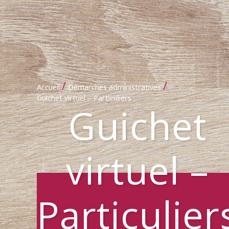
/
/
Accueil
Démarches administratives
Guichet virtuel – Particuliers
Guichet
virtuel –
Particulier