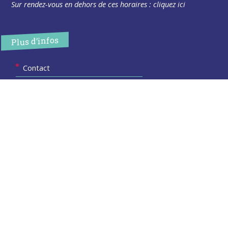
Sur rendez-vous en dehors de ces horaires :
cliquez ici
Plus d’infos
Contact
Les publications
Espace Presse
Réserver créneau Broyage branche
Espace élus