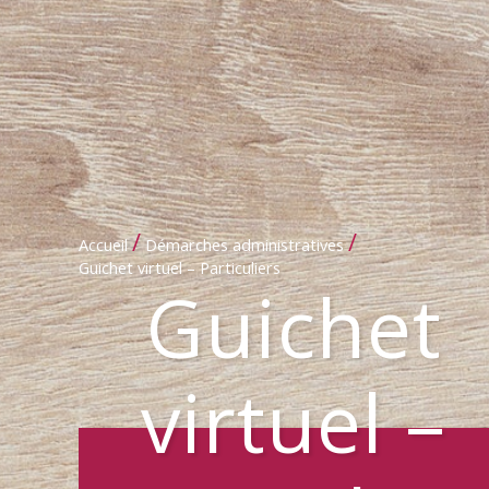
/
/
Accueil
Démarches administratives
Guichet virtuel – Particuliers
Guichet
virtuel –