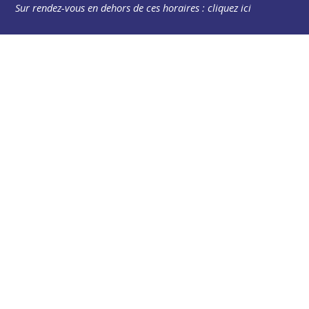
Sur rendez-vous en dehors de ces horaires :
cliquez ici
Plus d’infos
Contact
Les publications
Espace Presse
Réserver créneau Broyage branche
Espace élus