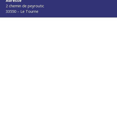
Adresse
2 chemin de peyroutic
33550 – Le Tourne
Tel. :
05 56 67 02 61
Fax :
05 56 67 09 33
Contacter la mairie
Urgence
Pour toute urgence, un élu à votre écoute au :
06 47 37 43 11
Horaires
L’accueil de la mairie est ouvert au public :
Lundi (8h30-12h)
Mardi (14h-17h30)
Mercredi (8h30-12h)
Jeudi (14h-17h30)