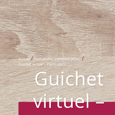
/
/
Accueil
Démarches administratives
Guichet virtuel – Particuliers
Guichet
virtuel –