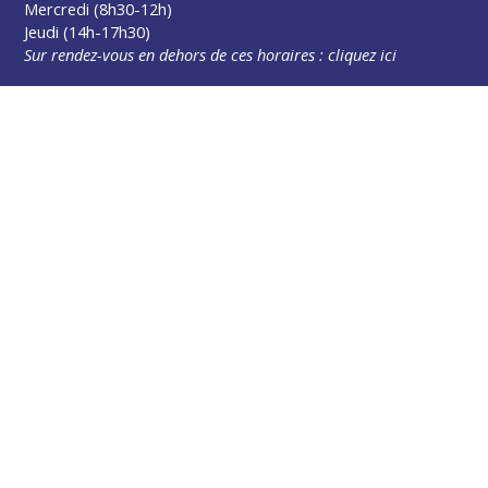
Mercredi (8h30-12h)
Jeudi (14h-17h30)
Sur rendez-vous en dehors de ces horaires :
cliquez ici
Plus d’infos
Contact
Les publications
Espace Presse
Réserver créneau Broyage branche
Espace élus