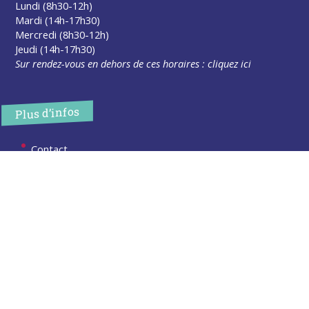
Lundi (8h30-12h)
Mardi (14h-17h30)
Mercredi (8h30-12h)
Jeudi (14h-17h30)
Sur rendez-vous en dehors de ces horaires :
cliquez ici
Plus d’infos
Contact
Les publications
Espace Presse
Réserver créneau Broyage branche
Espace élus