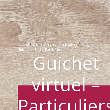
/
/
Accueil
Démarches administratives
Guichet virtuel – Particuliers
Guichet
virtuel –
Particulier