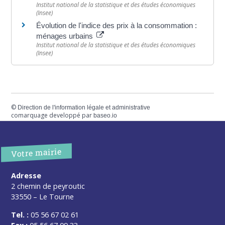
Institut national de la statistique et des études économiques
(Insee)
Évolution de l'indice des prix à la consommation :
ménages urbains
Institut national de la statistique et des études économiques
(Insee)
©
Direction de l'information légale et administrative
comarquage developpé par
baseo.io
Votre mairie
Adresse
2 chemin de peyroutic
33550 – Le Tourne
Tel. :
05 56 67 02 61
Fax :
05 56 67 09 33