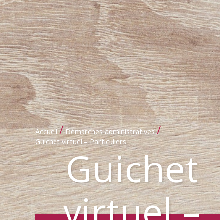
/
/
Accueil
Démarches administratives
Guichet virtuel – Particuliers
Guichet
virtuel –