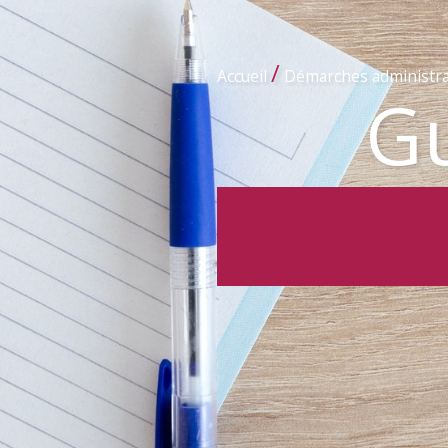
/
Accueil
Démarches administra
Gu