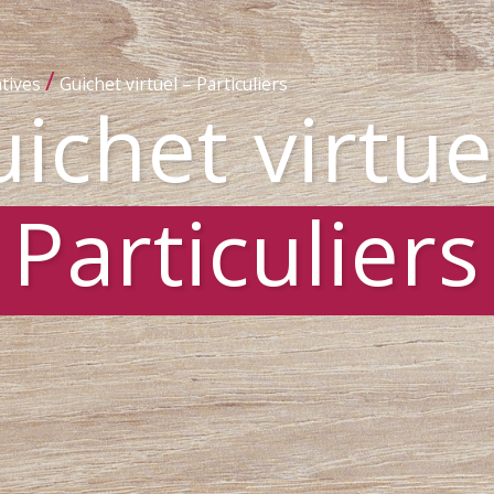
/
tives
Guichet virtuel – Particuliers
ichet virtue
Particuliers