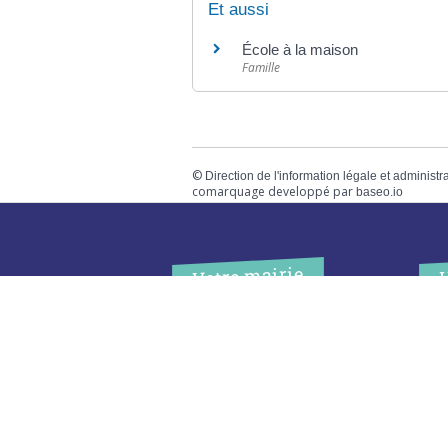
Et aussi
École à la maison
Famille
©
Direction de l'information légale et administr
comarquage developpé par
baseo.io
Votre mairie
Adresse
L
2 chemin de peyroutic
o
33550 – Le Tourne
L
M
Tel. :
05 56 67 02 61
M
Fax :
05 56 67 09 33
J