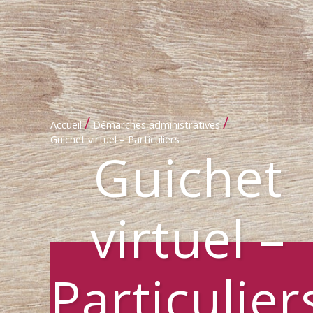
/
/
Accueil
Démarches administratives
Guichet virtuel – Particuliers
Guichet
virtuel –
Particulier