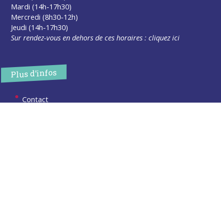
Mardi (14h-17h30)
Mercredi (8h30-12h)
Jeudi (14h-17h30)
Sur rendez-vous en dehors de ces horaires :
cliquez ici
Plus d’infos
Contact
Les publications
Espace Presse
Réserver créneau Broyage branche
Espace élus