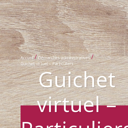
/
/
Accueil
Démarches administratives
Guichet virtuel – Particuliers
Guichet
virtuel –