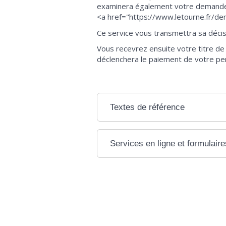
examinera également votre demande. 
<a href="https://www.letourne.fr/de
Ce service vous transmettra sa décisio
Vous recevrez ensuite votre titre de
déclenchera le paiement de votre pen
Textes de référence
Services en ligne et formulaire
©
Direction de l'information légale et administr
comarquage developpé par
baseo.io