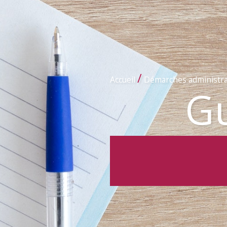
/
Accueil
Démarches administra
Gu