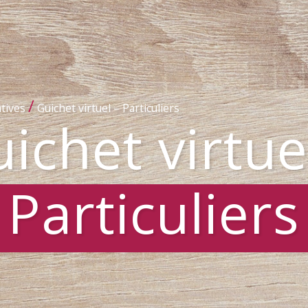
/
tives
Guichet virtuel – Particuliers
ichet virtue
Particuliers