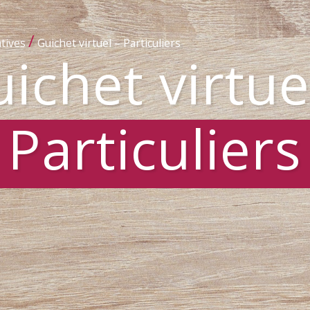
/
tives
Guichet virtuel – Particuliers
ichet virtue
Particuliers