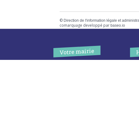
©
Direction de l'information légale et administr
comarquage developpé par
baseo.io
Votre mairie
Adresse
L
2 chemin de peyroutic
o
33550 – Le Tourne
L
M
Tel. :
05 56 67 02 61
M
Fax :
05 56 67 09 33
J
S
Contacter la mairie
c
Urgence