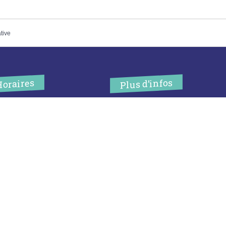
ative
Plus d’infos
Horaires
’accueil de la mairie est
Contact
uvert au public :
Les publications
undi (8h30-12h)
ardi (14h-17h30)
Espace Presse
ercredi (8h30-12h)
eudi (14h-17h30)
Réserver créneau
ur rendez-vous en dehors de
Broyage branche
es horaires :
cliquez ici
Espace élus