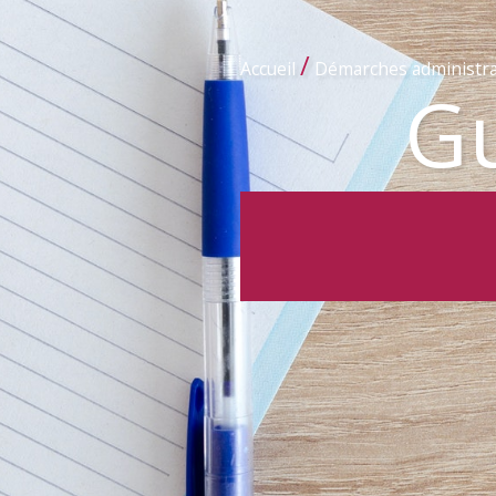
/
Accueil
Démarches administra
Gu