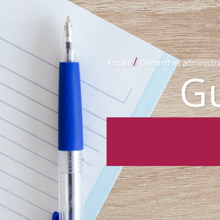
/
Accueil
Démarches administra
Gu