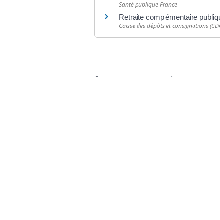
Santé publique France
Retraite complémentaire publiqu
Caisse des dépôts et consignations (CD
©
Direction de l'information légale et administr
comarquage developpé par
baseo.io
Votre mairie
Adresse
L
2 chemin de peyroutic
o
33550 – Le Tourne
L
M
Tel. :
05 56 67 02 61
M
Fax :
05 56 67 09 33
J
S