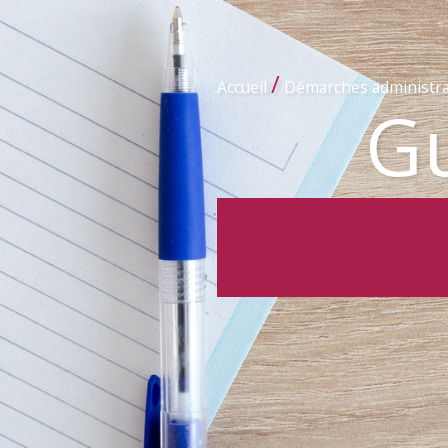
/
Accueil
Démarches administra
Gu