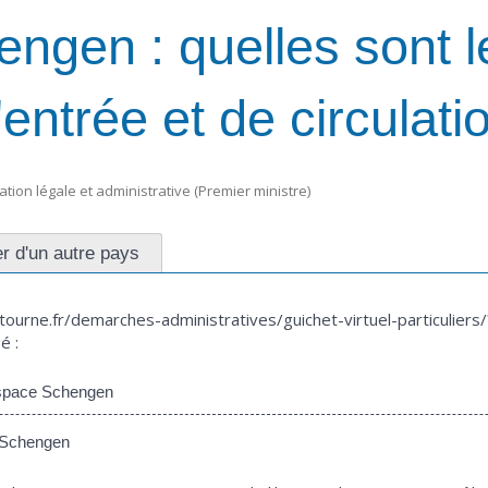
ngen : quelles sont l
'entrée et de circulati
mation légale et administrative (Premier ministre)
r d'un autre pays
etourne.fr/demarches-administratives/guichet-virtuel-particulie
é :
Espace Schengen
e Schengen