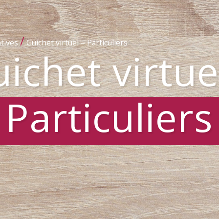
/
tives
Guichet virtuel – Particuliers
ichet virtue
Particuliers