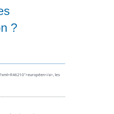
es
on ?
rs/?xml=R46210">européen</a>, les