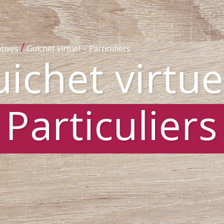
/
tives
Guichet virtuel – Particuliers
ichet virtue
Particuliers