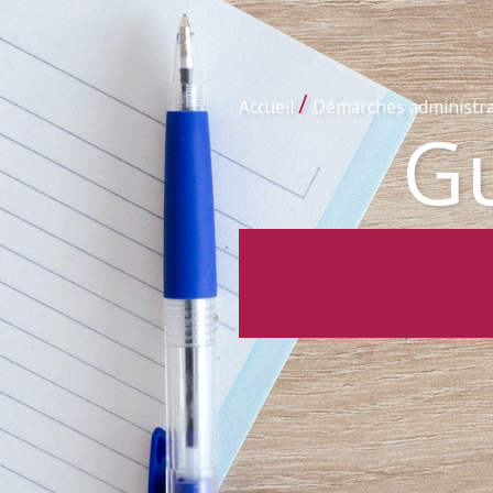
/
Accueil
Démarches administra
Gu