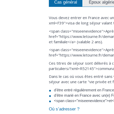
Cas général
Époux algéri
Vous devez entrer en France avec un 
xml=F39">visa de long séjour valant 
<span class="miseenevidence">Après
href="https://www.letourne.fr/demarc
et familiale</a> (valable 2 ans).
<span class="miseenevidence">Après
href="https://www.letourne.fr/demar
Ces titres de séjour sont délivrés à
particuliers/?xml=R52145">communaut
Dans le cas où vous êtes entré sans
séjour avec une carte "vie privée et fa
d'être entré régulièrement en France 
d'être marié en France avec un(e) F
<span class="miseenevidence">et</
Où s’adresser ?