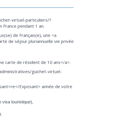
het-virtuel-particuliers/?
n France pendant 1 an.
(se) de Français(e), une <a
te de séjour pluriannuelle vie privée
ne carte de résident de 10 ans</a>.
dministratives/guichet-virtuel-
posant>re</Exposant> année de votre
 visa touristique),
).