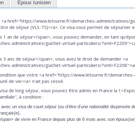
en
Époux tunisien
<a href="https://www.letourne.fr/demarches-administratives/guic
titre de séjour (VLS-TS)</a>. Ce visa vous permet de séjourner e
 1 an de séjour</span>, vous pouvez demander, en tant qu'époux
hes-administratives/guichet-virtuel-particuliers/?xml=F2209">car
 3 ans de séjour</span>, vous avez le droit de demander <a
ches-administratives/guichet-virtuel-particuliers/?xml=F2208">u
 condition que votre <a href="https://www.letourne.fr/demarches-a
é de vie</a> n'ait pas cessé.
 visa de long séjour, vous pouvez être admis en France la 1<Ex
miliale", à condition :
avec un visa de court séjour (ou d'être d'une nationalité dispensée de
rançais(e),
span> de vivre en France depuis plus de 6 mois avec son époux(se