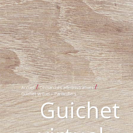
/
/
Accueil
Démarches administratives
Guichet virtuel – Particuliers
Guichet