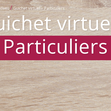
/
tives
Guichet virtuel – Particuliers
ichet virtue
Particuliers