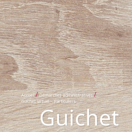
/
/
Accueil
Démarches administratives
Guichet virtuel – Particuliers
Guichet