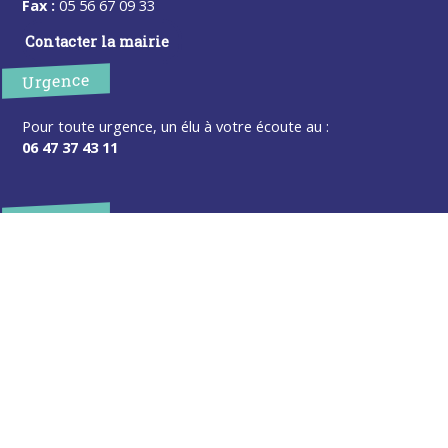
Fax :
05 56 67 09 33
Contacter la mairie
Urgence
Pour toute urgence, un élu à votre écoute au :
06 47 37 43 11
Horaires
L’accueil de la mairie est ouvert au public :
Lundi (8h30-12h)
Mardi (14h-17h30)
Mercredi (8h30-12h)
Jeudi (14h-17h30)
Sur rendez-vous en dehors de ces horaires :
cliquez ici
Plus d’infos