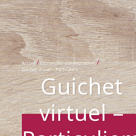
/
/
Accueil
Démarches administratives
Guichet virtuel – Particuliers
Guichet
virtuel –