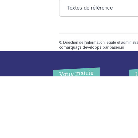
Textes de référence
©
Direction de l'information légale et administr
comarquage developpé par
baseo.io
Votre mairie
Adresse
L
2 chemin de peyroutic
o
33550 – Le Tourne
L
M
Tel. :
05 56 67 02 61
M
Fax :
05 56 67 09 33
J
S
Contacter la mairie
c