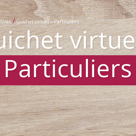
/
tives
Guichet virtuel – Particuliers
ichet virtue
Particuliers