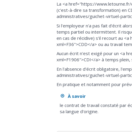
La <a href="https://www.letourne.fr/
(c'est-à-dire sa transformation) en 
administratives/guichet-virtuel-par
Si l'employeur n'a pas fait d'écrit al
temps partiel ou intermittent. Il r
en cas de récidive) s'il recourt au <
xml=F36">CDD</a> ou au travail temp
Aucun écrit n'est exigé pour un <a hr
xml=F1906">CDI</a> à temps plein, sa
En l'absence d'écrit obligatoire, l'e
administratives/guichet-virtuel-part
En pratique et notamment pour préveni
À savoir
le contrat de travail constaté par é
sa langue d'origine.