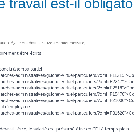
 travail est-il obligat
mation légale et administrative (Premier ministre)
oirement être écrits :
conclu à temps partiel
marches-administratives/guichet-virtuel-particuliers/?xml=F11215">Con
arches-administratives/guichet-virtuel-particuliers/?xml=F2247">Contr
marches-administratives/guichet-virtuel-particuliers/?xml=F2918">Con
marches-administratives/guichet-virtuel-particuliers/?xml=F15478">Co
marches-administratives/guichet-virtuel-particuliers/?xml=F21006">Con
nt d'employeurs
arches-administratives/guichet-virtuel-particuliers/?xml=F31620">Cont
il devrait l'être, le salarié est présumé être en CDI à temps plein.