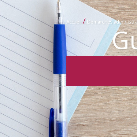
/
Accueil
Démarches administra
Gu