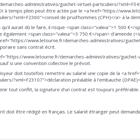
demarches-administratives/guichet-virtuel-particuliers/?xml=F34
CDI à temps plein peut être actée par le <a href="https://www.le
ticuliers/?xml=F2360">conseil de prud'hommes (CPH)</a> à la dem
ors qu'il aurait dû le faire, il risque <span class="valeur">1 500 €
isque également <span class="valeur">3 750 €</span> d'amende (
a href="https://www.letourne.fr/demarches-administratives/guichet-
oraire sans contrat écrit.
ef="https://www.letourne.fr/demarches-administratives/guichet-vi
uf si une convention collective le prévoit.
mployeur doit toutefois remettre au salarié une copie de la <a hr
iculiers/?xml=F23107">déclaration préalable à l'embauche (DPAE)<
r tout conflit, la signature d'un contrat est toujours préférable.
crit doit être rédigé en français. Le salarié étranger peut demand