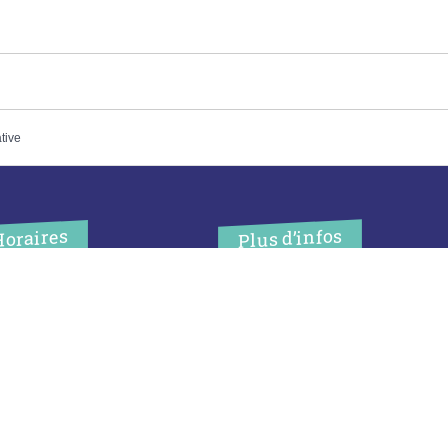
ative
Plus d’infos
Horaires
’accueil de la mairie est
Contact
uvert au public :
Les publications
undi (8h30-12h)
ardi (14h-17h30)
Espace Presse
ercredi (8h30-12h)
eudi (14h-17h30)
Réserver créneau
ur rendez-vous en dehors de
Broyage branche
es horaires :
cliquez ici