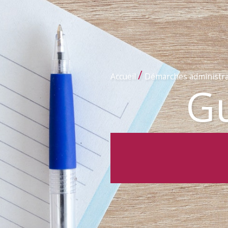
/
Accueil
Démarches administra
Gu