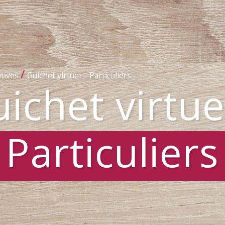
/
tives
Guichet virtuel – Particuliers
ichet virtue
Particuliers