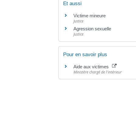
Et aussi
Victime mineure
Justice
Agression sexuelle
Justice
Pour en savoir plus
Aide aux victimes
Ministère chargé de l'intérieur
©
Direction de l'information légale et administr
comarquage developpé par
baseo.io
Votre mairie