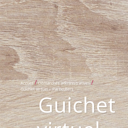
/
/
Accueil
Démarches administratives
Guichet virtuel – Particuliers
Guichet