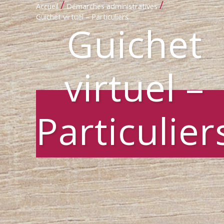
/
/
Accueil
Démarches administratives
Guichet virtuel – Particuliers
Guichet
virtuel –
Particulier