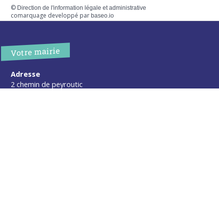
©
Direction de l'information légale et administrative
comarquage developpé par
baseo.io
Votre mairie
Adresse
2 chemin de peyroutic
33550 – Le Tourne
Tel. :
05 56 67 02 61
Fax :
05 56 67 09 33
Contacter la mairie
Urgence
Pour toute urgence, un élu à votre écoute au :
06 47 37 43 11