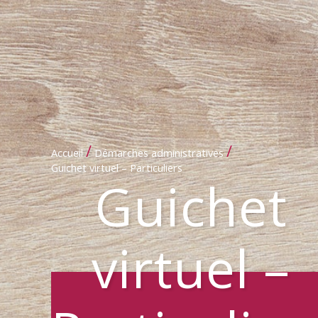
/
/
Accueil
Démarches administratives
Guichet virtuel – Particuliers
Guichet
virtuel –