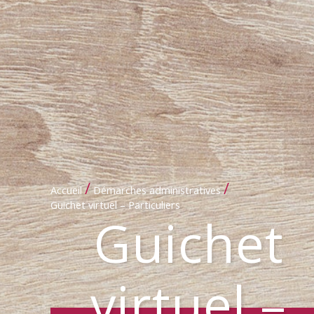
/
/
Accueil
Démarches administratives
Guichet virtuel – Particuliers
Guichet
virtuel –