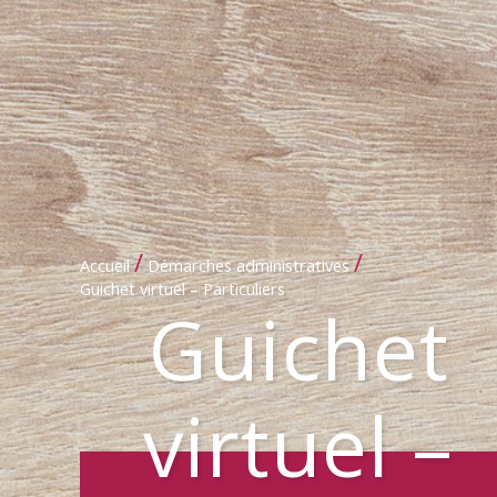
/
/
Accueil
Démarches administratives
Guichet virtuel – Particuliers
Guichet
virtuel –