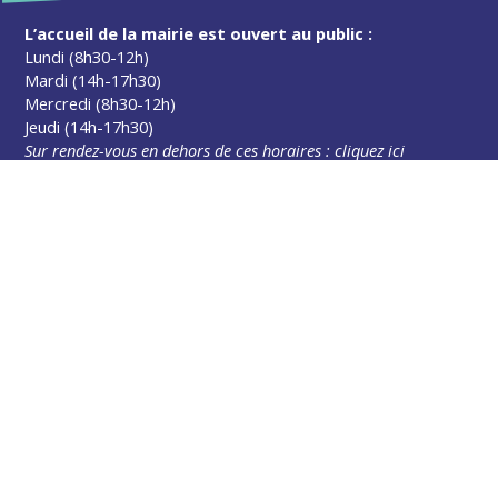
L’accueil de la mairie est ouvert au public :
Lundi (8h30-12h)
Mardi (14h-17h30)
Mercredi (8h30-12h)
Jeudi (14h-17h30)
Sur rendez-vous en dehors de ces horaires :
cliquez ici
Plus d’infos
Contact
Les publications
Espace Presse
Réserver créneau Broyage branche
Espace élus