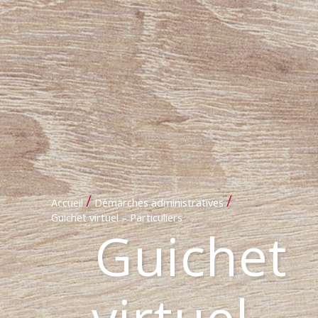
/
/
Accueil
Démarches administratives
Guichet virtuel – Particuliers
Guichet
virtuel –