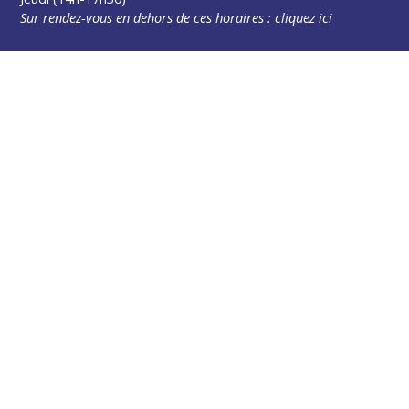
Sur rendez-vous en dehors de ces horaires :
cliquez ici
Plus d’infos
Contact
Les publications
Espace Presse
Réserver créneau Broyage branche
Espace élus