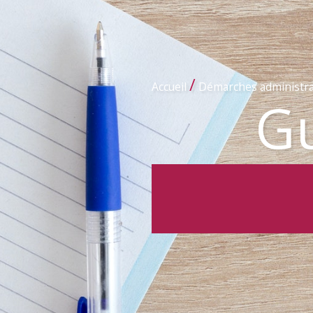
/
Accueil
Démarches administra
Gu