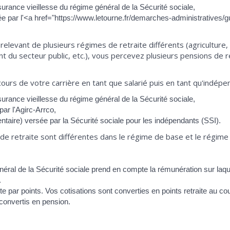
surance vieillesse du régime général de la Sécurité sociale,
e par l'<a href="https://www.letourne.fr/demarches-administratives/gui
relevant de plusieurs régimes de retraite différents (agriculture
ent du secteur public, etc.), vous percevez plusieurs pensions de 
ours de votre carrière en tant que salarié puis en tant qu'indépe
surance vieillesse du régime général de la Sécurité sociale,
ar l'Agirc-Arrco,
ntaire) versée par la Sécurité sociale pour les indépendants (SSI).
 de retraite sont différentes dans le régime de base et le régim
néral de la Sécurité sociale prend en compte la rémunération sur laq
.
te par points. Vos cotisations sont converties en points retraite au co
econvertis en pension.