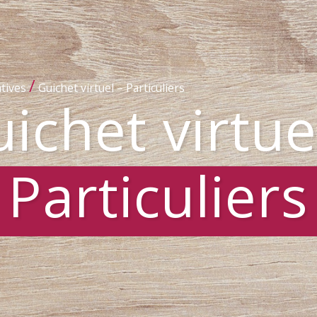
/
tives
Guichet virtuel – Particuliers
ichet virtue
Particuliers