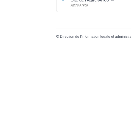
Agirc-Arrco
©
Direction de l'information légale et administr
comarquage developpé par
baseo.io
Votre mairie
Adresse
L
2 chemin de peyroutic
o
33550 – Le Tourne
L
M
Tel. :
05 56 67 02 61
M
Fax :
05 56 67 09 33
J
S
Contacter la mairie
c