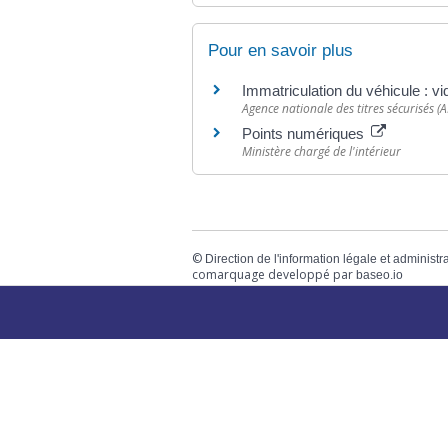
Pour en savoir plus
Immatriculation du véhicule : 
Agence nationale des titres sécurisés (
Points numériques
Ministère chargé de l'intérieur
©
Direction de l'information légale et administr
comarquage developpé par
baseo.io
Votre mairie
Adresse
L
2 chemin de peyroutic
o