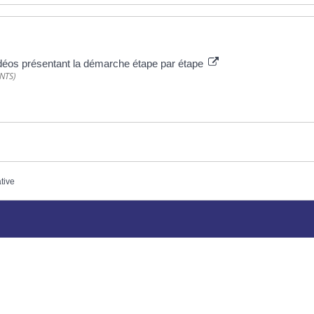
vidéos présentant la démarche étape par étape
ANTS)
ative
Plus d’infos
Horaires
’accueil de la mairie est
Contact
uvert au public :