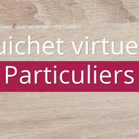
/
tives
Guichet virtuel – Particuliers
ichet virtue
Particuliers