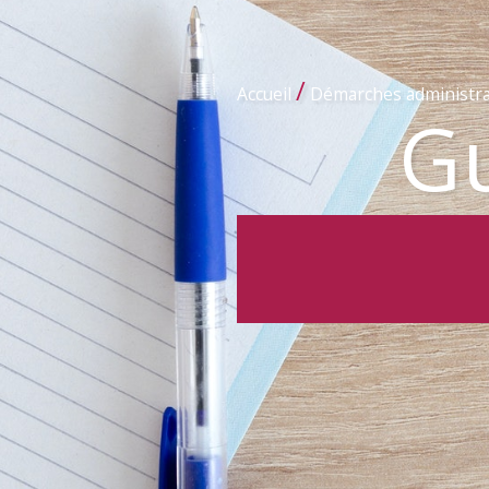
/
Accueil
Démarches administra
Gu