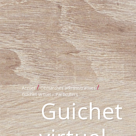
/
/
Accueil
Démarches administratives
Guichet virtuel – Particuliers
Guichet