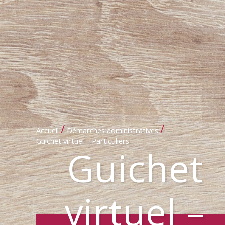
/
/
Accueil
Démarches administratives
Guichet virtuel – Particuliers
Guichet
virtuel –