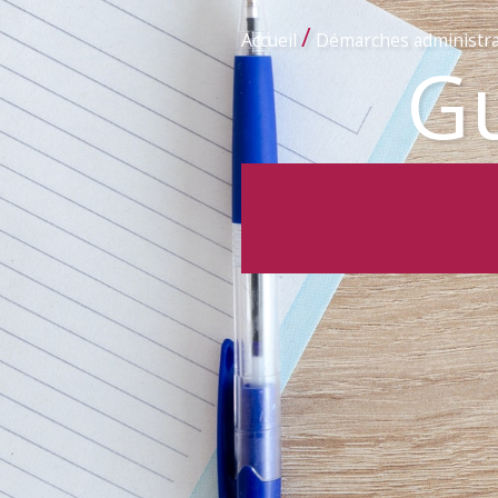
/
Accueil
Démarches administra
Gu