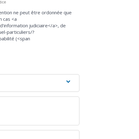
tice
tention ne peut être ordonnée que
n cas <a
'information judiciaire</a>, de
l-particuliers/?
abilité (<span