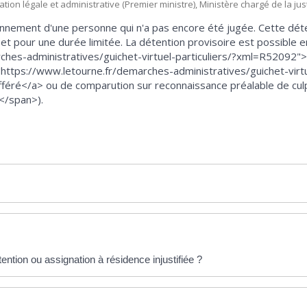
mation légale et administrative (Premier ministre), Ministère chargé de la jus
sonnement d'une personne qui n'a pas encore été jugée. Cette dé
i et pour une durée limitée. La détention provisoire est possible e
hes-administratives/guichet-virtuel-particuliers/?xml=R52092">d
ttps://www.letourne.fr/demarches-administratives/guichet-virtue
féré</a> ou de comparution sur reconnaissance préalable de culp
</span>).
ntion ou assignation à résidence injustifiée ?