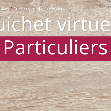
/
tives
Guichet virtuel – Particuliers
ichet virtue
Particuliers