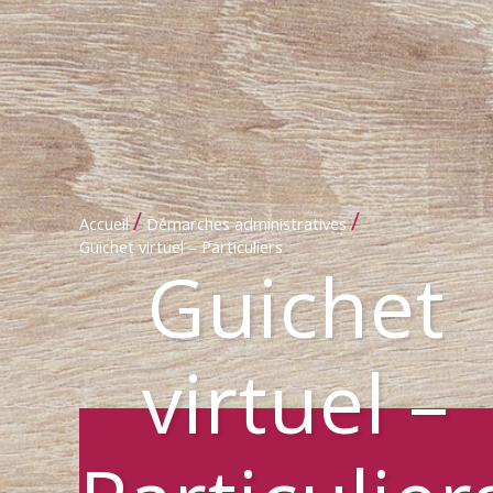
/
/
Accueil
Démarches administratives
Guichet virtuel – Particuliers
Guichet
virtuel –