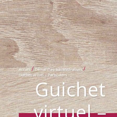
/
/
Accueil
Démarches administratives
Guichet virtuel – Particuliers
Guichet
virtuel –