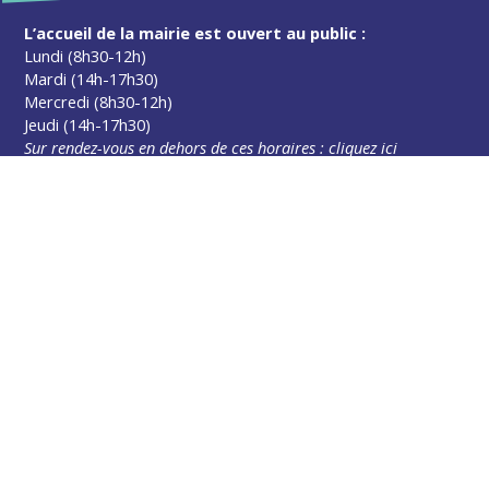
L’accueil de la mairie est ouvert au public :
Lundi (8h30-12h)
Mardi (14h-17h30)
Mercredi (8h30-12h)
Jeudi (14h-17h30)
Sur rendez-vous en dehors de ces horaires :
cliquez ici
Plus d’infos
Contact
Les publications
Espace Presse
Réserver créneau Broyage branche
Espace élus