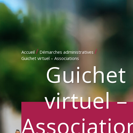
/
/
Accueil
Démarches administratives
Guichet virtuel – Associations
Guichet
virtuel –
Associatio