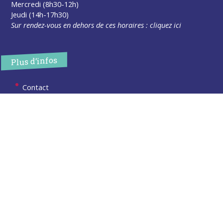
Mercredi (8h30-12h)
Jeudi (14h-17h30)
Sur rendez-vous en dehors de ces horaires :
cliquez ici
Plus d’infos
Contact
Les publications
Espace Presse
Réserver créneau Broyage branche
Espace élus