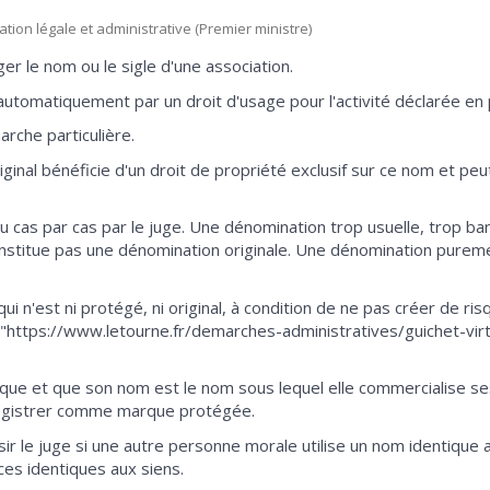
mation légale et administrative (Premier ministre)
ger le nom ou le sigle d'une association.
automatiquement par un droit d'usage pour l'activité déclarée en 
arche particulière.
ginal bénéficie d'un droit de propriété exclusif sur ce nom et peut s
au cas par cas par le juge. Une dénomination trop usuelle, trop b
nstitue pas une dénomination originale. Une dénomination purem
ui n'est ni protégé, ni original, à condition de ne pas créer de r
"https://www.letourne.fr/demarches-administratives/guichet-virt
mique et que son nom est le nom sous lequel elle commercialise se
registrer comme marque protégée.
sir le juge si une autre personne morale utilise un nom identique 
ces identiques aux siens.