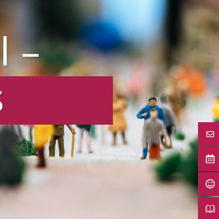
l –
s