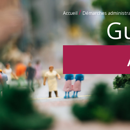
/
Accueil
Démarches administra
Gu