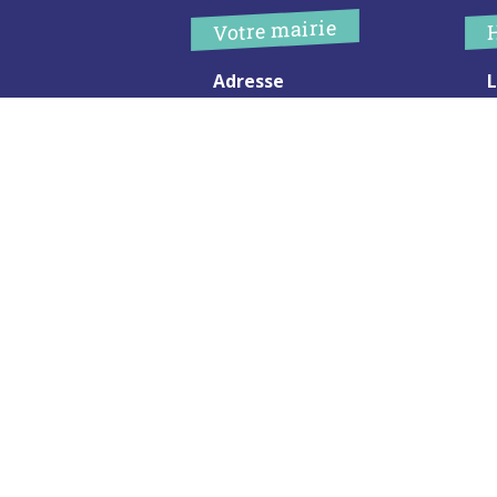
Votre mairie
Adresse
L
2 chemin de peyroutic
o
33550 – Le Tourne
L
M
Tel. :
05 56 67 02 61
M
Fax :
05 56 67 09 33
J
S
Contacter la mairie
c
Urgence
Pour toute urgence, un élu à
votre écoute au :
06 47 37 43 11
Mentions Légales
Plan du site
RGPD