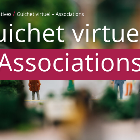
/
tives
Guichet virtuel – Associations
ichet virtue
Association