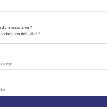
m d'une association ?
ciation est déjà utilisé ?
elle (Inpi)
ative