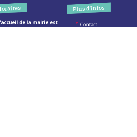
Plus d’infos
Horaires
’accueil de la mairie est
Contact
uvert au public :
Les publications
undi (8h30-12h)
ardi (14h-17h30)
Espace Presse
ercredi (8h30-12h)
eudi (14h-17h30)
Réserver créneau
ur rendez-vous en dehors de
Broyage branche
es horaires :
cliquez ici
Espace élus
Permanences en Mairie