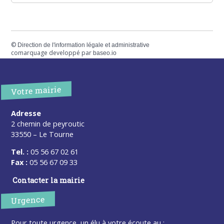
©
Direction de l'information légale et administrative
comarquage developpé par
baseo.io
Votre mairie
Adresse
2 chemin de peyroutic
33550 – Le Tourne
Tel. :
05 56 67 02 61
Fax :
05 56 67 09 33
Contacter la mairie
Urgence
Pour toute urgence, un élu à votre écoute au :